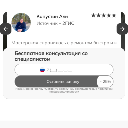
Капустин Али
Нужна консультация?
Источник –
2ГИС
Закажите бесплатную консультацию
Мастерская справилась с ремонтом быстро и качес
Бесплатная консультация со
специалистом
Оставить заявку
Нажимая на кнопку "Оставить заявку" Вы соглашаетесь c
политикой
конфиденциальности