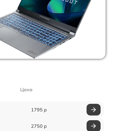
Цена
1795 р
2750 р