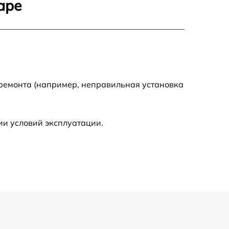
аре
1170 р
1620 р
1045 р
 ремонта (например, неправильная установка
1260 р
ии условий эксплуатации.
2700 р
1495 р
1130 р
1595 р