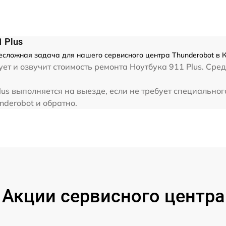
от 80 мин
 Plus
от 30 мин
несложная задача для нашего сервисного центра Thunderobot в 
т и озвучит стоимость ремонта Ноутбука 911 Plus. Сред
от 40 мин
lus выполняется на выезде, если не требует специально
nderobot и обратно.
от 70 мин
от 60 мин
от 60 мин
Акции сервисного центра