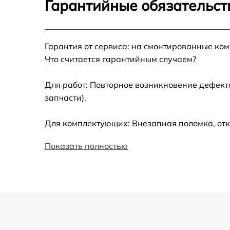
Гарантийные обязательст
Установка драйверов
Гарантия от сервиса: на смонтированные ко
Замена вебкамеры
Что считается гарантийным случаем?
Ремонт петель крышки
Для работ: Повторное возникновение дефект
запчасти).
Настройка Wi-Fi
Для комплектующих: Внезапная поломка, отк
Замена шим-контроллера
Показать полностью
Замена контроллера питания
Замена тачпада
Замена USB порта