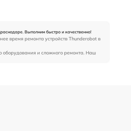
2750 р
1195 р
Краснодаре. Выполним быстро и качественно!
нее время ремонта устройств Thunderobot в
620 р
го оборудования и сложного ремонта. Наш
990 р
1045 р
1800 р