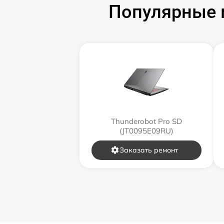
Популярные м
Замена звуковой карты
Замена микрофона
Замена оперативной памяти
Замена процессора
Thunderobot Pro SD
(JT0095E09RU)
Замена системы охлаждения
Заказать ремонт
Замена термопасты
Замена шлейфа матрицы
Замена экрана