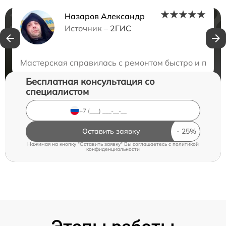
Назаров Александр
Нужна консультация?
Источник –
2ГИС
Закажите бесплатную консультацию
Мастерская справилась с ремонтом быстро и профе
Бесплатная консультация со
специалистом
Оставить заявку
Нажимая на кнопку "Оставить заявку" Вы соглашаетесь c
политикой
конфиденциальности