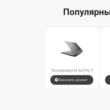
Популярны
Замена звуковой карты
Замена микрофона
Замена оперативной памяти
Замена процессора
Замена системы охлаждения
Thunderobot M G2 Pro 7
Замена термопасты
Заказать ремонт
Замена шлейфа матрицы
Замена экрана