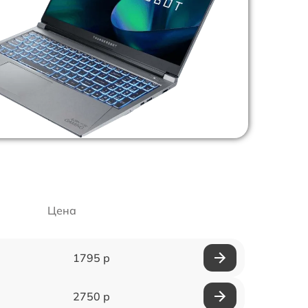
Цена
1795 р
2750 р