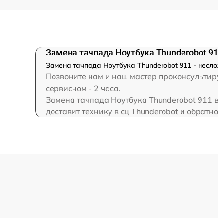
Замена северного моста
Замена SSD
Замена тачпада Ноутбука Thunderobot 9
Замена тачпада Ноутбука Thunderobot 911 - несл
Замена аккумулятора
Позвоните нам и наш мастер проконсультиру
сервисном - 2 часа.
Замена тачпада Ноутбука Thunderobot 911 в
Замена клавиатуры
доставит технику в сц Thunderobot и обратно
Замена корпуса
Замена HDMI