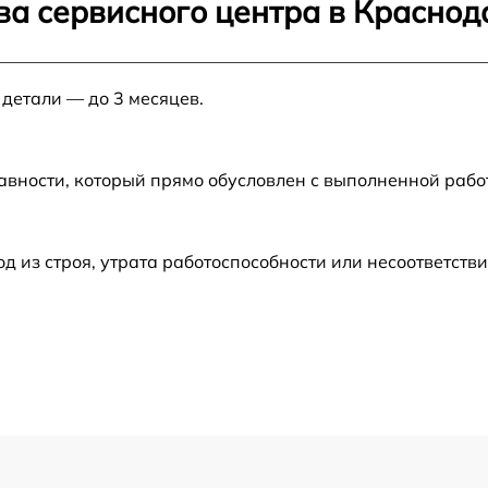
ва сервисного центра в Краснод
от 120 мин
 детали — до 3 месяцев.
от 50 мин
от 50 мин
авности, который прямо обусловлен с выполненной раб
от 70 мин
из строя, утрата работоспособности или несоответств
от 120 мин
от 120 мин
от 60 мин
от 60 мин