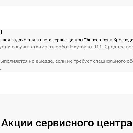
от 80 мин
от 30 мин
11
ожная задача для нашего сервис-центра Thunderobot в Краснода
от 40 мин
ет и озвучит стоимость работ Ноутбука 911. Среднее вр
ыполняется на выезде, если не требует специального о
от 70 мин
.
от 60 мин
от 60 мин
Акции сервисного центра