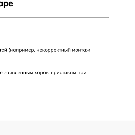
аре
1170 р
1620 р
1045 р
отой (например, некорректный монтаж
1260 р
ие заявленным характеристикам при
2700 р
1495 р
1130 р
1595 р