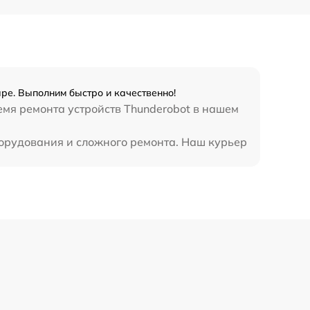
2750 р
1195 р
ре. Выполним быстро и качественно!
620 р
емя ремонта устройств Thunderobot в нашем
борудования и сложного ремонта. Наш курьер
990 р
1045 р
1800 р