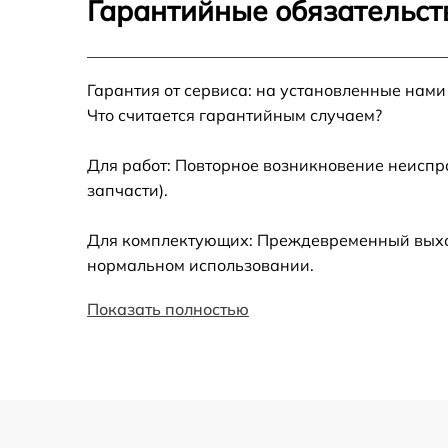
Гарантийные обязательст
Установка драйверов
Гарантия от сервиса: на установленные нами
Замена вебкамеры
Что считается гарантийным случаем?
Ремонт петель крышки
Для работ: Повторное возникновение неиспр
запчасти).
Настройка Wi-Fi
Для комплектующих: Преждевременный выход 
Замена шим-контроллера
нормальном использовании.
Показать полностью
Замена контроллера питания
Замена тачпада
Замена USB порта