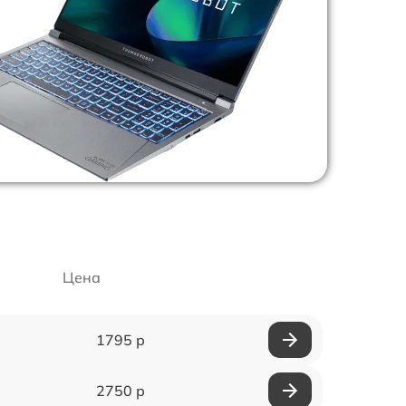
Цена
1795 р
2750 р