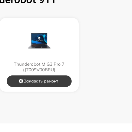
1595 р
2600 р
995 р
1500 р
Thunderobot M G3 Pro 7
(JT009V00BRU)
1200 р
Заказать ремонт
845 р
1290 р
1460 р