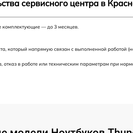
ства сервисного центра в Крас
от 120 мин
е комплектующие — до 3 месяцев.
от 50 мин
от 50 мин
та, который напрямую связан с выполненной работой (н
от 70 мин
, отказ в работе или техническим параметрам при нор
от 120 мин
от 120 мин
от 60 мин
от 60 мин
е модели Ноутбуков Thund