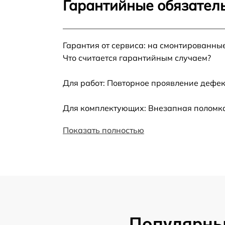
Гарантийные обязатель
Установка драйверов
Гарантия от сервиса: на смонтированны
Замена вебкамеры
Что считается гарантийным случаем?
Ремонт петель крышки
Для работ: Повторное проявление дефек
Настройка Wi-Fi
Для комплектующих: Внезапная поломка
Показать полностью
Замена шим-контроллера
Замена контроллера питания
Замена тачпада
Замена USB порта
Популярны