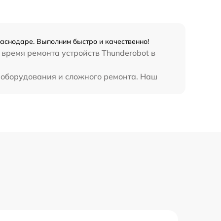
2750 р
аснодаре. Выполним быстро и качественно!
1195 р
 время ремонта устройств Thunderobot в
620 р
 оборудования и сложного ремонта. Наш
990 р
1045 р
1800 р