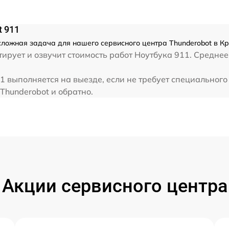
от 80 мин
 911
сложная задача для нашего сервисного центра Thunderobot в Кр
от 30 мин
ирует и озвучит стоимость работ Ноутбука 911. Среднее
от 40 мин
 выполняется на выезде, если не требует специального
Thunderobot и обратно.
от 70 мин
от 60 мин
от 60 мин
Акции сервисного центра