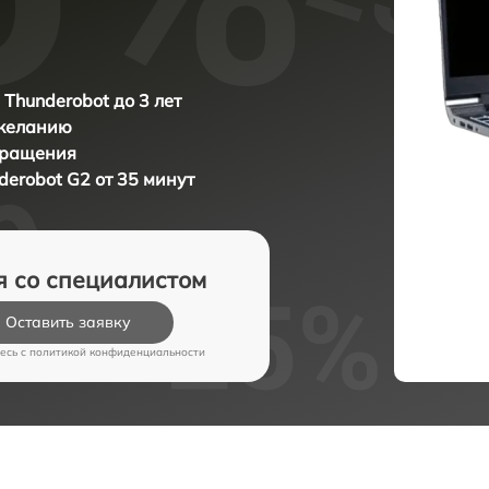
 Thunderobot до 3 лет
 желанию
бращения
derobot G2 от 35 минут
я со специалистом
Оставить заявку
есь c
политикой конфиденциальности