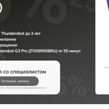
)
 Thunderobot до 3 лет
 желанию
бращения
derobot G3 Pro (JT009R00BRU) от 35 минут
я со специалистом
Оставить заявку
есь c
политикой конфиденциальности