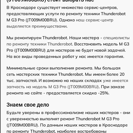
В Краснодаре существует множество сервис-центров,
предоставляющих услуги по ремонту техники Thunderobot
M G3 Pro (JT009M00BRU). Однако
наш сервис-центр
выделяется преимуществами
.
Мы ремонтируем Thunderobot. Наши мастера -
специалисты
по ремонту техники Thunderobot
. Восстановить модель M G3
Pro (JT009M00BRU) для мастеров не будет новой задачей.
На все виды проведенных работ у нас имеется гарантия.
Минимальные сроки выполнения ремонта. Мы большая
сеть мастерских техники Thunderobot. Мы имеем более 20
тыс. запчастей. И возможно на наших складах
уже имеется
запчасть на модель M G3 Pro (JT009M00BRU)
. При заказе
ремонта на сайте - предоставляется скидка -25%.
Знаем свое дело
Будьте уверены в профессионализме наших мастеров - они
с уверенностью выполнят ремонт Thunderobot M G3 Pro
(JT009M00BRU). По данным наших мастеров в Краснодаре
по ремонту Thunderobot, наиболее востребованы