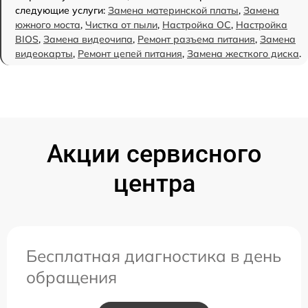
следующие услуги:
Замена материнской платы
,
Замена
южного моста
,
Чистка от пыли
,
Настройка ОС
,
Настройка
BIOS
,
Замена видеочипа
,
Ремонт разъема питания
,
Замена
видеокарты
,
Ремонт цепей питания
,
Замена жесткого диска
.
Акции сервисного
центра
Бесплатная диагностика в день
обращения