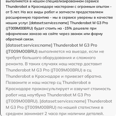
выполняется в нашем специализированном сервисе
Thunderobot в Краснодаре мастерами с огромным опытом -
от 5 лет. На все виды работ и запчасти предоставляем
расширенную гарантию - мы в сервисе уверены в качестве
наших услуг. [dataset:services:name] Thunderobot M G3 Pro
(JT009M00BRU) будет стоить на -15% дешевле при
оформлении заказа на сайте через звонок или форму
обратной связи.
[dataset:services:name] Thunderobot M G3 Pro
(JT009M00BRU)
выполняется на выезде, если не
требует большого оборудования и сложного
ремонта. В таких случаях наш мастер доставит
Thunderobot M G3 Pro (JT009M00BRU) в сц
Thunderobot в Краснодаре и привезет обратно.
Позвоните и наш мастер сц Thunderobot в
Краснодаре проконсультирует и озвучит стоимость
работ над ноутбука Thunderobot M G3 Pro
(JT009M00BRU). [dataset:services:name] Thunderobot
M G3 Pro (JT009M00BRU) по нашей статистике в
среднем занимает 2 часа при наличии деталей.