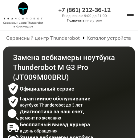
+7 (861) 212-36-12
Ежедневно с 9:00 до 21:00
Позвонить
мне утром
Сервисный центр Thunderobot
в Краснодаре
Сервисный центр Thunderobot
Каталог устройств
Замена вебкамеры ноутбука
Thunderobot M G3 Pro
(JT009M00BRU)
Официальный сервис
Гарантийное обслуживание
ноутбука Thunderobot до 3 лет
Диагностика за наш счет,
ремонт по желанию
Бесплатный выезд курьера
в день обращения
Замена вебкамеры ноутбука