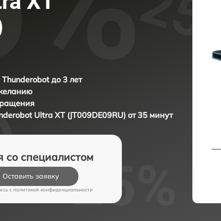
tra XT
)
 Thunderobot до 3 лет
 желанию
бращения
nderobot Ultra XT (JT009DE09RU) от 35 минут
я со специалистом
Оставить заявку
есь c
политикой конфиденциальности