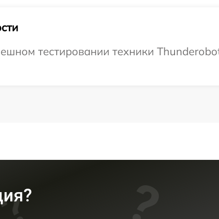
сти
ешном тестировании техники Thunderobot
ция?