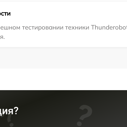
сти
ешном тестировании техники Thunderobot
я.
ция?