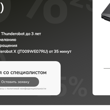
)
 Thunderobot до 3 лет
 желанию
бращения
erobot X (JT009WE07RU) от 35 минут
я со специалистом
Оставить заявку
есь c
политикой конфиденциальности