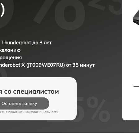
)
 Thunderobot до 3 лет
 желанию
бращения
nderobot X (JT009WE07RU) от 35 минут
я со специалистом
Оставить заявку
есь c
политикой конфиденциальности