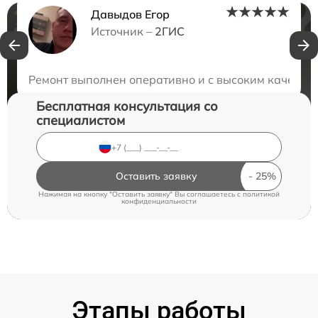
Давыдов Егор
Нужна консультация?
Источник –
2ГИС
Закажите бесплатную консультацию
Ремонт выполнен оперативно и с высоким качеством
Бесплатная консультация со
специалистом
Оставить заявку
Нажимая на кнопку "Оставить заявку" Вы соглашаетесь c
политикой
конфиденциальности
Этапы работы